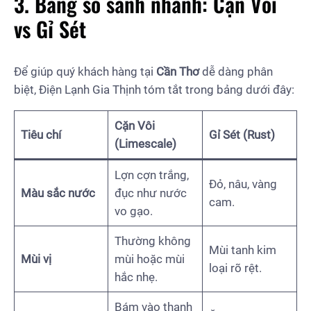
3. Bảng so sánh nhanh: Cặn Vôi
vs Gỉ Sét
Để giúp quý khách hàng tại
Cần Thơ
dễ dàng phân
biệt, Điện Lạnh Gia Thịnh tóm tắt trong bảng dưới đây:
Cặn Vôi
Tiêu chí
Gỉ Sét (Rust)
(Limescale)
Lợn cợn trắng,
Đỏ, nâu, vàng
Màu sắc nước
đục như nước
cam.
vo gạo.
Thường không
Mùi tanh kim
Mùi vị
mùi hoặc mùi
loại rõ rệt.
hắc nhẹ.
Bám vào thanh