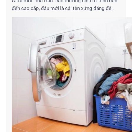
Giữa một “ma trận” các thương hiệu từ bình dân
đến cao cấp, đâu mới là cái tên xứng đáng để
bạn xuống tiền? Với tư cách là chuyên gia lâu
năm tại Điện Lạnh Gia Thịnh, tôi đã trực tiếp lắp
đặt và bảo trì hàng nghìn chiếc máy sấy cho bà
con tại…