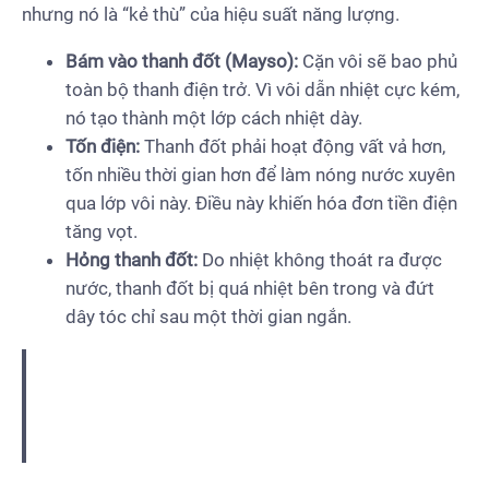
nhưng nó là “kẻ thù” của hiệu suất năng lượng.
Bám vào thanh đốt (Mayso):
Cặn vôi sẽ bao phủ
toàn bộ thanh điện trở. Vì vôi dẫn nhiệt cực kém,
nó tạo thành một lớp cách nhiệt dày.
Tốn điện:
Thanh đốt phải hoạt động vất vả hơn,
tốn nhiều thời gian hơn để làm nóng nước xuyên
qua lớp vôi này. Điều này khiến hóa đơn tiền điện
tăng vọt.
Hỏng thanh đốt:
Do nhiệt không thoát ra được
nước, thanh đốt bị quá nhiệt bên trong và đứt
dây tóc chỉ sau một thời gian ngắn.
Liên hệ thực tế:
Hiện tượng đóng cặn này cũng xảy
ra tương tự với
máy giặt
. Nếu nguồn nước nhà bạn
nhiều vôi, lồng giặt sẽ nhanh bẩn và quần áo sau khi
giặt thường bị khô cứng.