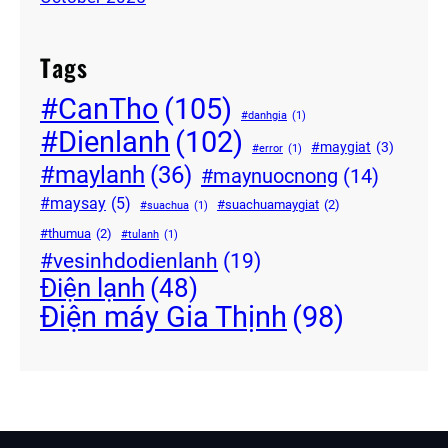
Tags
#CanTho
(105)
#danhgia
(1)
#Dienlanh
(102)
#maygiat
(3)
#error
(1)
#maylanh
(36)
#maynuocnong
(14)
#maysay
(5)
#suachuamaygiat
(2)
#suachua
(1)
#thumua
(2)
#tulanh
(1)
#vesinhdodienlanh
(19)
Điện lạnh
(48)
Điện máy Gia Thịnh
(98)