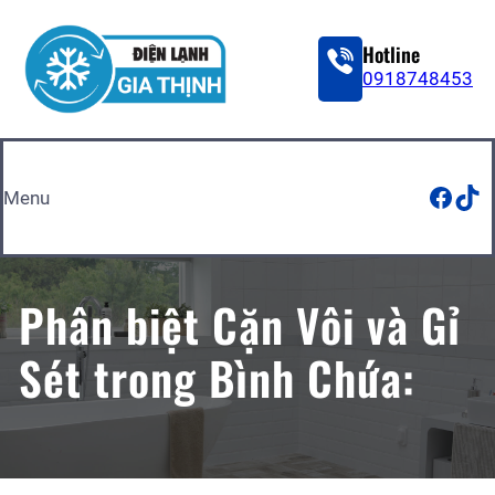
Skip
to
Hotline
content
0918748453
Face
Tik
Menu
Phân biệt Cặn Vôi và Gỉ
Sét trong Bình Chứa: