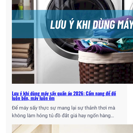
Lưu ý khi dùng máy sấy quần áo 2026: Cẩm nang để đồ
luôn bền, máy luôn êm
Để máy sấy thực sự mang lại sự thảnh thơi mà
không làm hỏng tủ đồ đắt giá hay ngốn hàng
triệu đồng tiền điện mỗi tháng, bạn cần nắm rõ
những quy tắc vận hành chuẩn chuyên gia. Với tư