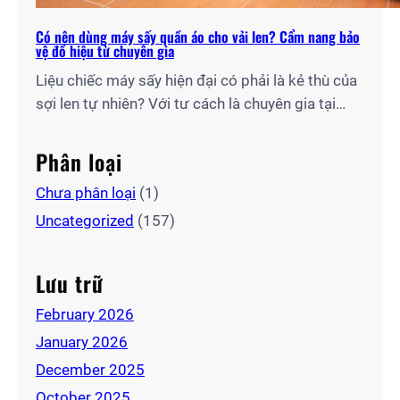
Có nên dùng máy sấy quần áo cho vải len? Cẩm nang bảo
vệ đồ hiệu từ chuyên gia
Liệu chiếc máy sấy hiện đại có phải là kẻ thù của
sợi len tự nhiên? Với tư cách là chuyên gia tại
Điện Lạnh Gia Thịnh, tôi sẽ giúp bạn giải mã câu
hỏi: “Có nên dùng máy sấy quần áo cho vải len
Phân loại
hay không?” và chia sẻ quy trình sấy chuẩn kỹ…
Chưa phân loại
(1)
Uncategorized
(157)
Lưu trữ
February 2026
January 2026
December 2025
October 2025