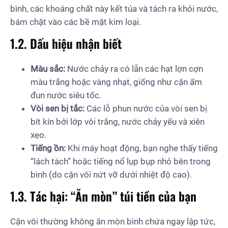
bình, các khoáng chất này kết tủa và tách ra khỏi nước,
bám chặt vào các bề mặt kim loại.
1.2. Dấu hiệu nhận biết
Màu sắc:
Nước chảy ra có lẫn các hạt lợn cợn
màu trắng hoặc vàng nhạt, giống như cặn ấm
đun nước siêu tốc.
Vòi sen bị tắc:
Các lỗ phun nước của vòi sen bị
bít kín bởi lớp vôi trắng, nước chảy yếu và xiên
xẹo.
Tiếng ồn:
Khi máy hoạt động, bạn nghe thấy tiếng
“lách tách” hoặc tiếng nổ lụp bụp nhỏ bên trong
bình (do cặn vôi nứt vỡ dưới nhiệt độ cao).
1.3. Tác hại: “Ăn mòn” túi tiền của bạn
Cặn vôi thường không ăn mòn bình chứa ngay lập tức,