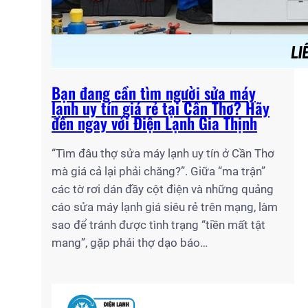
Bạn đang cần tìm người sửa máy
lạnh uy tín giá rẻ tại Cần Thơ? Hãy
đến ngay với Điện Lạnh Gia Thịnh
“Tìm đâu thợ sửa máy lạnh uy tín ở Cần Thơ
mà giá cả lại phải chăng?”. Giữa “ma trận”
các tờ rơi dán đầy cột điện và những quảng
cáo sửa máy lạnh giá siêu rẻ trên mạng, làm
sao để tránh được tình trạng “tiền mất tật
mang”, gặp phải thợ dạo báo…