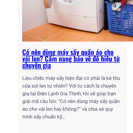
Có nên dùng máy sấy quần áo cho
vải len? Cẩm nang bảo vệ đồ hiệu từ
chuyên gia
Liệu chiếc máy sấy hiện đại có phải là kẻ thù
của sợi len tự nhiên? Với tư cách là chuyên
gia tại Điện Lạnh Gia Thịnh, tôi sẽ giúp bạn
giải mã câu hỏi: “Có nên dùng máy sấy quần
áo cho vải len hay không?” và chia sẻ quy
trình sấy chuẩn kỹ…