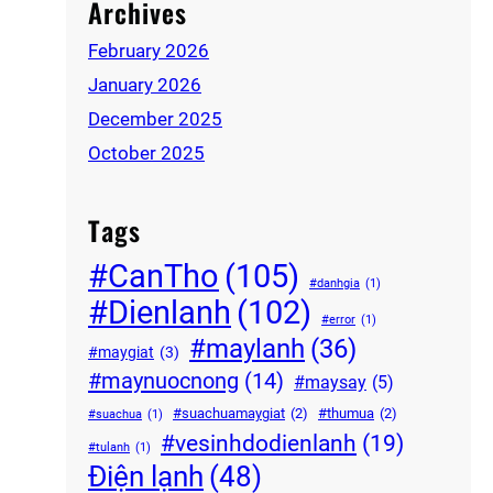
Archives
February 2026
January 2026
December 2025
October 2025
Tags
#CanTho
(105)
#danhgia
(1)
#Dienlanh
(102)
#error
(1)
#maylanh
(36)
#maygiat
(3)
#maynuocnong
(14)
#maysay
(5)
#suachuamaygiat
(2)
#thumua
(2)
#suachua
(1)
#vesinhdodienlanh
(19)
#tulanh
(1)
Điện lạnh
(48)