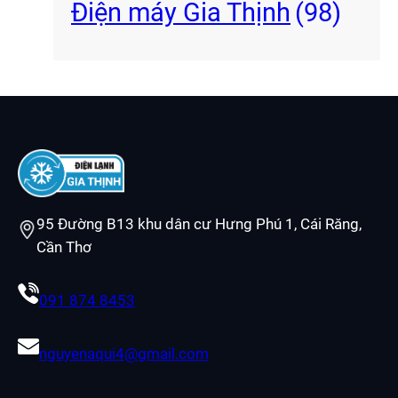
Điện máy Gia Thịnh
(98)
95 Đường B13 khu dân cư Hưng Phú 1, Cái Răng,
Cần Thơ
091 874 8453
nguyenaqui4@gmail.com