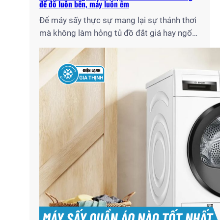
để đồ luôn bền, máy luôn êm
Để máy sấy thực sự mang lại sự thảnh thơi
mà không làm hỏng tủ đồ đắt giá hay ngốn
hàng triệu đồng tiền điện mỗi tháng, bạn
cần nắm rõ những quy tắc vận hành chuẩn
chuyên gia. Với tư cách là đội ngũ kỹ thuật
lâu năm tại Điện Lạnh Gia Thịnh, tôi…