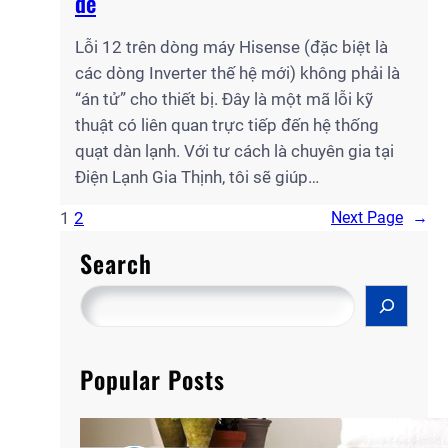
để
Lỗi 12 trên dòng máy Hisense (đặc biệt là
các dòng Inverter thế hệ mới) không phải là
“án tử” cho thiết bị. Đây là một mã lỗi kỹ
thuật có liên quan trực tiếp đến hệ thống
quạt dàn lạnh. Với tư cách là chuyên gia tại
Điện Lạnh Gia Thịnh, tôi sẽ giúp…
1
2
Next Page
→
Search
S
e
a
Popular Posts
r
c
h