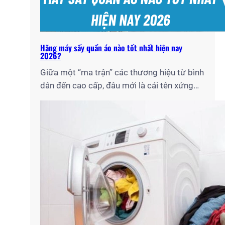
Hãng máy sấy quần áo nào tốt nhất hiện nay
2026?
Giữa một “ma trận” các thương hiệu từ bình
dân đến cao cấp, đâu mới là cái tên xứng
đáng để bạn xuống tiền? Với tư cách là
chuyên gia lâu năm tại Điện Lạnh Gia Thịnh,
tôi đã trực tiếp lắp đặt và bảo trì hàng nghìn
chiếc máy sấy cho bà con tại…