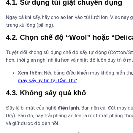
4.1. Sử dụng túi giặt chuyên dụng
Ngay cả khi sấy, hãy cho áo len vào túi lưới lớn. Việc này 
trạng xù lông (pilling).
4.2. Chọn chế độ “Wool” hoặc “Delic
Tuyệt đối không sử dụng chế độ sấy tự động (Cotton/St
hơn, thời gian nghỉ nhiều hơn và nhiệt độ luôn duy trì ở m
Xem thêm:
Nếu bảng điều khiển máy không hiển thị
máy sấy uy tín tại Cần Thơ
.
4.3. Không sấy quá khô
Đây là bí mật của nghề
điện lạnh
. Bạn nên cài đặt máy d
Dry). Sau đó, hãy trải phẳng áo len ra một mặt phẳng tho
và giữ được độ đàn hồi.