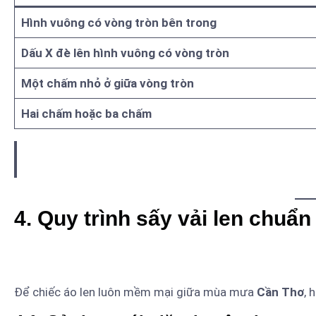
Hình vuông có vòng tròn bên trong
Dấu X đè lên hình vuông có vòng tròn
Một chấm nhỏ ở giữa vòng tròn
Hai chấm hoặc ba chấm
Mẹo chuyên gia:
Nếu nhãn mác ghi “Hand Wash Only” (C
máy sấy, hoặc chỉ dùng chế độ gió mát (Air Dry).
4. Quy trình sấy vải len chuẩn
Để chiếc áo len luôn mềm mại giữa mùa mưa
Cần Thơ
, 