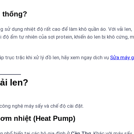
n thống?
sử dụng nhiệt độ rất cao để làm khô quần áo. Với vải len,
 độ ẩm tự nhiên của sợi protein, khiến áo len bị khô cứng, 
 trục trặc khi xử lý đồ len, hãy xem ngay dịch vụ
Sửa máy g
ải len?
 công nghệ máy sấy và chế độ cài đặt.
Bơm nhiệt (Heat Pump)
phổ biến tại các hộ gia đình ở
Cần Thơ
. Khác với máy sấy