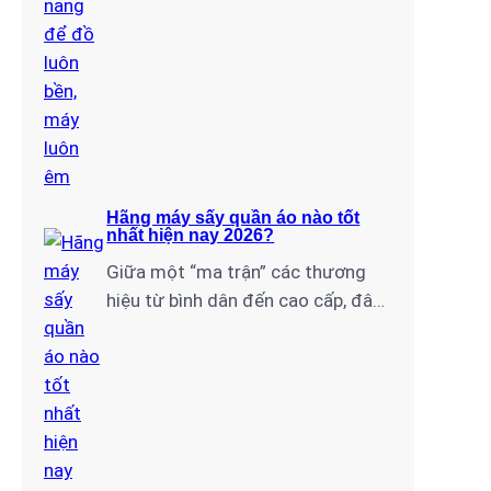
Hãng máy sấy quần áo nào tốt
nhất hiện nay 2026?
Giữa một “ma trận” các thương
hiệu từ bình dân đến cao cấp, đâu
mới là cái tên xứng đáng để bạn
xuống tiền? Với tư cách là chuyên
gia lâu năm tại Điện Lạnh Gia
Thịnh, tôi đã trực tiếp lắp đặt và
bảo trì hàng nghìn chiếc máy sấy
cho bà con tại…