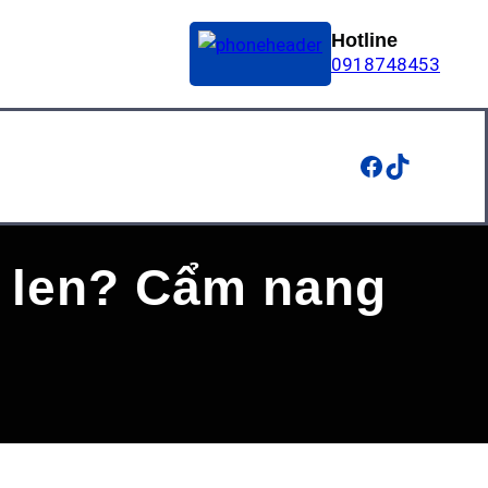
Hotline
0918748453
Facebook
TikTok
i len? Cẩm nang