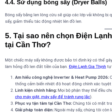
4.4. Sử dụng bóng sấy (Dryer Balls)
Bóng sấy bằng len lông cừu sẽ giúp các lớp vải không bị q
sấy, giảm thiểu tác động nhiệt lên đồ len.
5. Tại sao nên chọn Điện Lạnh 
tại Cần Thơ?
Một chiếc máy sấy không được bảo trì định kỳ có thể gây
làm hỏng đồ len đắt tiền của bạn.
Điện Lạnh Gia Thịnh
tự 
Am hiểu công nghệ Inverter & Heat Pump 2026:
C
thống cảm biến nhiệt độ hoạt động chính xác tuyệt 
Linh kiện chính hãng:
Mọi bộ phận thay thế đều ch
cho máy giặt, máy sấy để tránh rung lắc
).
Phục vụ tận tâm tại Cần Thơ:
Chúng tôi có mặt tron
Giải pháp toàn diện:
Ngoài máy sấy, chúng tôi còn 