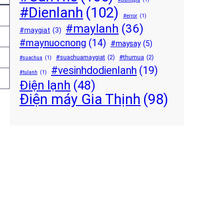
#Dienlanh
(102)
#error
(1)
#maylanh
(36)
#maygiat
(3)
#maynuocnong
(14)
#maysay
(5)
#suachuamaygiat
(2)
#thumua
(2)
#suachua
(1)
#vesinhdodienlanh
(19)
#tulanh
(1)
Điện lạnh
(48)
Điện máy Gia Thịnh
(98)