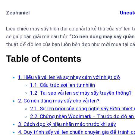
Zephaniel
Uncat
Liệu chiếc máy sấy hiện đại có phải là kẻ thù của sợi len 
sẽ giúp bạn giải mã câu hỏi:
“Có nên dùng máy sấy quần 
thuật để đồ len của bạn luôn bền đẹp như mới mua tại cá
Table of Contents
1. Hiểu về vải len và sự nhạy cảm với nhiệt độ
1.1. Cấu trúc sợi len tự nhiên
1.2. Tại sao vải len sợ máy sấy truyền thống?
2. Có nên dùng máy sấy cho vải len?
2.1. Sự lên ngôi của công nghệ sấy Bơm nhiệt
2.2. Chứng nhận Woolmark – Thước đo độ an
3. Cách đọc ký hiệu nhãn mác trước khi sấy
4. Quy trình sấy vải len chuẩn chuyên gia để tránh c