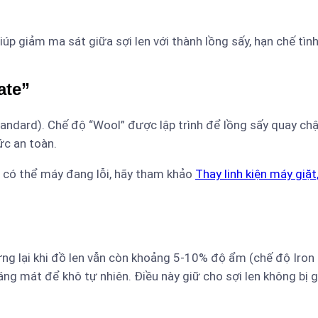
giúp giảm ma sát giữa sợi len với thành lồng sấy, hạn chế tìn
ate”
andard). Chế độ “Wool” được lập trình để lồng sấy quay c
ức an toàn.
, có thể máy đang lỗi, hãy tham khảo
Thay linh kiện máy giặt
ừng lại khi đồ len vẫn còn khoảng 5-10% độ ẩm (chế độ Iron
áng mát để khô tự nhiên. Điều này giữ cho sợi len không bị 