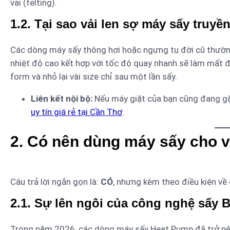
vải (felting).
1.2. Tại sao vải len sợ máy sấy truyề
Các dòng máy sấy thông hơi hoặc ngưng tụ đời cũ thường 
nhiệt độ cao kết hợp với tốc độ quay nhanh sẽ làm mất đi
form và nhỏ lại vài size chỉ sau một lần sấy.
Liên kết nội bộ:
Nếu máy giặt của bạn cũng đang gặp
uy tín giá rẻ tại Cần Thơ
.
2. Có nên dùng máy sấy cho v
Câu trả lời ngắn gọn là:
CÓ
, nhưng kèm theo điều kiện về
2.1. Sự lên ngôi của công nghệ sấy 
Trong năm 2026, các dòng máy sấy Heat Pump đã trở nên 