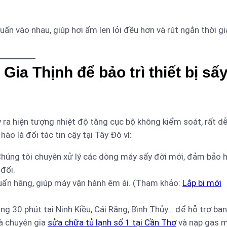
uấn vào nhau, giúp hơi ấm len lỏi đều hơn và rút ngắn thời g
Gia Thịnh để bảo trì thiết bị sấ
 ra hiện tượng nhiệt độ tăng cục bộ không kiểm soát, rất d
hào là đối tác tin cậy tại Tây Đô vì:
húng tôi chuyên xử lý các dòng máy sấy đời mới, đảm bảo 
đối.
uẩn hãng, giúp máy vận hành êm ái. (Tham khảo:
Lắp bi mới
g 30 phút tại Ninh Kiều, Cái Răng, Bình Thủy… để hỗ trợ bạn
là chuyên gia
sửa chữa tủ lạnh số 1 tại Cần Thơ
và nạp gas 