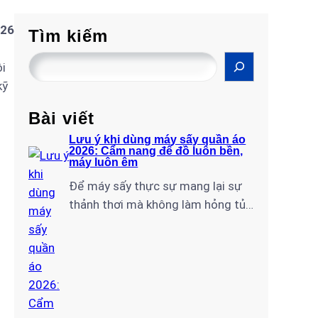
026
Tìm kiếm
S
ôi
e
kỹ
a
r
Bài viết
c
Lưu ý khi dùng máy sấy quần áo
2026: Cẩm nang để đồ luôn bền,
h
máy luôn êm
Để máy sấy thực sự mang lại sự
thảnh thơi mà không làm hỏng tủ
đồ đắt giá hay ngốn hàng triệu
đồng tiền điện mỗi tháng, bạn cần
nắm rõ những quy tắc vận hành
chuẩn chuyên gia. Với tư cách là
đội ngũ kỹ thuật lâu năm tại Điện
Lạnh Gia Thịnh, tôi…