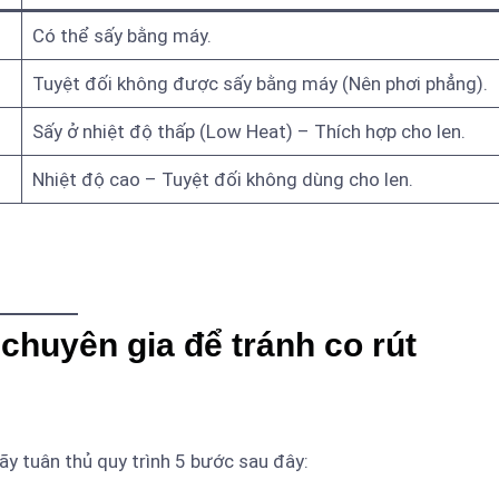
Có thể sấy bằng máy.
Tuyệt đối không được sấy bằng máy (Nên phơi phẳng).
Sấy ở nhiệt độ thấp (Low Heat) – Thích hợp cho len.
Nhiệt độ cao – Tuyệt đối không dùng cho len.
hỉ giặt tay), tốt nhất bạn nên hạn chế tối đa việc sử dụng
 chuyên gia để tránh co rút
hãy tuân thủ quy trình 5 bước sau đây: