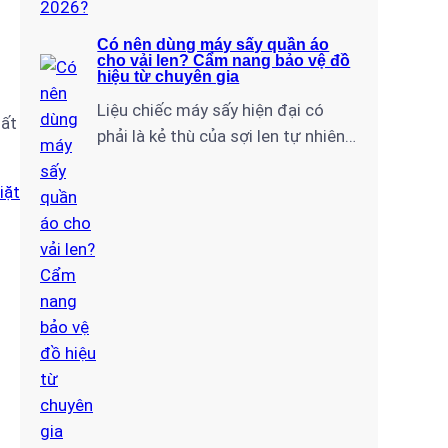
Có nên dùng máy sấy quần áo
cho vải len? Cẩm nang bảo vệ đồ
hiệu từ chuyên gia
Liệu chiếc máy sấy hiện đại có
mất
phải là kẻ thù của sợi len tự nhiên?
Với tư cách là chuyên gia tại Điện
Lạnh Gia Thịnh, tôi sẽ giúp bạn giải
iặt
mã câu hỏi: “Có nên dùng máy sấy
quần áo cho vải len hay không?” và
chia sẻ quy trình sấy chuẩn kỹ…