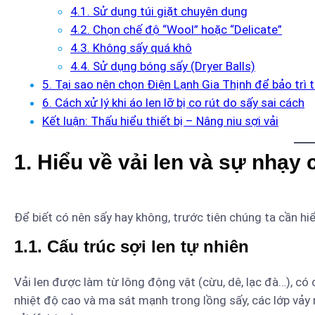
4.1. Sử dụng túi giặt chuyên dụng
4.2. Chọn chế độ “Wool” hoặc “Delicate”
4.3. Không sấy quá khô
4.4. Sử dụng bóng sấy (Dryer Balls)
5. Tại sao nên chọn Điện Lạnh Gia Thịnh để bảo trì t
6. Cách xử lý khi áo len lỡ bị co rút do sấy sai cách
Kết luận: Thấu hiểu thiết bị – Nâng niu sợi vải
1. Hiểu về vải len và sự nhạy 
Để biết có nên sấy hay không, trước tiên chúng ta cần h
1.1. Cấu trúc sợi len tự nhiên
Vải len được làm từ lông động vật (cừu, dê, lạc đà…), có c
nhiệt độ cao và ma sát mạnh trong lồng sấy, các lớp vảy