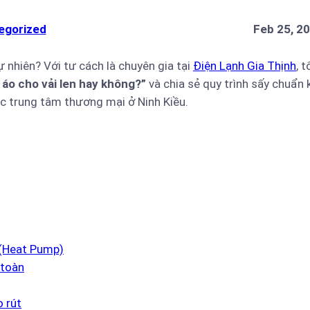
egorized
Feb 25, 2
tự nhiên? Với tư cách là chuyên gia tại
Điện Lạnh Gia Thịnh
, t
áo cho vải len hay không?”
và chia sẻ quy trình sấy chuẩn 
c trung tâm thương mại ở Ninh Kiều.
 (Heat Pump)
 toàn
o rút