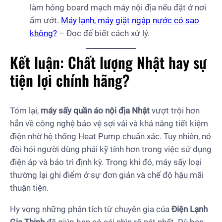
làm hỏng board mạch máy nội địa nếu đặt ở nơi
ẩm ướt.
Máy lạnh, máy giặt ngập nước có sao
không?
– Đọc để biết cách xử lý.
Kết luận: Chất lượng Nhật hay sự
tiện lợi chính hãng?
Tóm lại,
máy sấy quần áo nội địa Nhật
vượt trội hơn
hẳn về công nghệ bảo vệ sợi vải và khả năng tiết kiệm
điện nhờ hệ thống Heat Pump chuẩn xác. Tuy nhiên, nó
đòi hỏi người dùng phải kỹ tính hơn trong việc sử dụng
điện áp và bảo trì định kỳ. Trong khi đó, máy sấy loại
thường lại ghi điểm ở sự đơn giản và chế độ hậu mãi
thuận tiện.
Hy vọng những phân tích từ chuyên gia của
Điện Lạnh
Gia Thịnh
đã giúp bạn có cái nhìn rõ nét nhất. Dù bạn