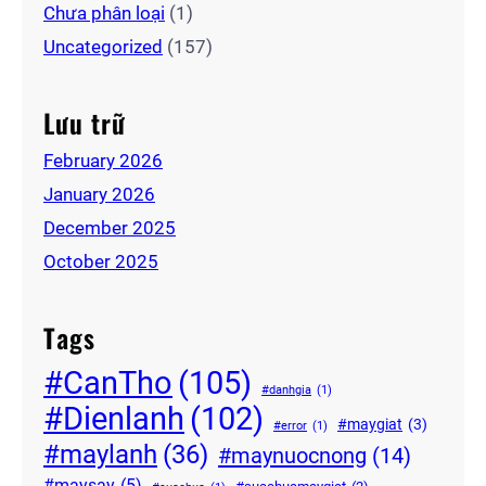
Chưa phân loại
(1)
Uncategorized
(157)
Lưu trữ
February 2026
January 2026
December 2025
October 2025
Tags
#CanTho
(105)
#danhgia
(1)
#Dienlanh
(102)
#maygiat
(3)
#error
(1)
#maylanh
(36)
#maynuocnong
(14)
#maysay
(5)