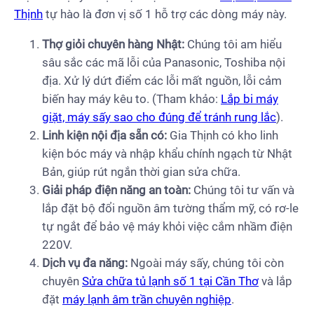
Thịnh
tự hào là đơn vị số 1 hỗ trợ các dòng máy này.
Thợ giỏi chuyên hàng Nhật:
Chúng tôi am hiểu
sâu sắc các mã lỗi của Panasonic, Toshiba nội
địa. Xử lý dứt điểm các lỗi mất nguồn, lỗi cảm
biến hay máy kêu to. (Tham khảo:
Lắp bi máy
giặt, máy sấy sao cho đúng để tránh rung lắc
).
Linh kiện nội địa sẵn có:
Gia Thịnh có kho linh
kiện bóc máy và nhập khẩu chính ngạch từ Nhật
Bản, giúp rút ngắn thời gian sửa chữa.
Giải pháp điện năng an toàn:
Chúng tôi tư vấn và
lắp đặt bộ đổi nguồn âm tường thẩm mỹ, có rơ-le
tự ngắt để bảo vệ máy khỏi việc cắm nhầm điện
220V.
Dịch vụ đa năng:
Ngoài máy sấy, chúng tôi còn
chuyên
Sửa chữa tủ lạnh số 1 tại Cần Thơ
và lắp
đặt
máy lạnh âm trần chuyên nghiệp
.