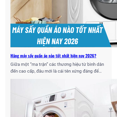
Hãng máy sấy quần áo nào tốt nhất hiện nay 2026?
Giữa một “ma trận” các thương hiệu từ bình dân
đến cao cấp, đâu mới là cái tên xứng đáng để
bạn xuống tiền? Với tư cách là chuyên gia lâu
năm tại Điện Lạnh Gia Thịnh, tôi đã trực tiếp lắp
đặt và bảo trì hàng nghìn chiếc máy sấy cho bà
con tại…