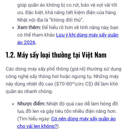
giúp quần áo không bị co rút, bảo vệ sợi vải tối
ưu. Đặc biệt, khả năng tiết kiệm điện của hàng
Nhật nội địa là “không đối thủ”.
Xem thêm:
Để hiểu rõ hơn về tính năng này, bạn
có thể tham khảo
Lưu ý khi dùng máy sấy quần
áo 2026
.
1.2. Máy sấy loại thường tại Việt Nam
Các dòng máy sấy phổ thông (giá rẻ) thường sử dụng
công nghệ sấy thông hơi hoặc ngưng tụ. Những máy
này dùng nhiệt độ cao ($70-80^\circ C$) để làm khô
quần áo nhanh chóng.
Nhược điểm:
Nhiệt độ quá cao dễ làm hỏng đồ
lụa, đồ len và gây tiêu tốn nhiều điện năng hơn.
(Tìm hiểu ngay:
Có nên dùng máy sấy quần áo
cho vải len không?
).