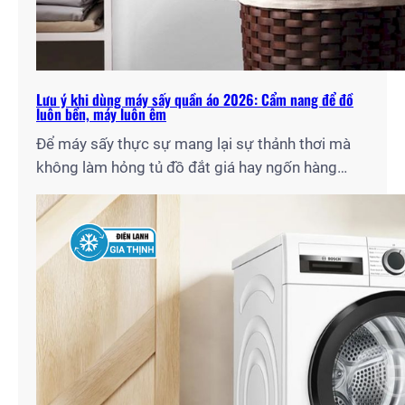
Lưu ý khi dùng máy sấy quần áo 2026: Cẩm nang để đồ
luôn bền, máy luôn êm
Để máy sấy thực sự mang lại sự thảnh thơi mà
không làm hỏng tủ đồ đắt giá hay ngốn hàng
triệu đồng tiền điện mỗi tháng, bạn cần nắm rõ
những quy tắc vận hành chuẩn chuyên gia. Với tư
cách là đội ngũ kỹ thuật lâu năm tại Điện Lạnh
Gia Thịnh, tôi…