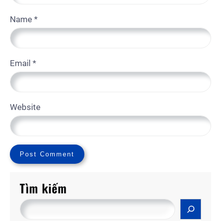
Name
*
Email
*
Website
Tìm kiếm
S
e