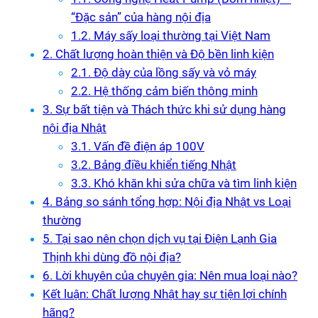
“Đặc sản” của hàng nội địa
1.2. Máy sấy loại thường tại Việt Nam
2. Chất lượng hoàn thiện và Độ bền linh kiện
2.1. Độ dày của lồng sấy và vỏ máy
2.2. Hệ thống cảm biến thông minh
3. Sự bất tiện và Thách thức khi sử dụng hàng
nội địa Nhật
3.1. Vấn đề điện áp 100V
3.2. Bảng điều khiển tiếng Nhật
3.3. Khó khăn khi sửa chữa và tìm linh kiện
4. Bảng so sánh tổng hợp: Nội địa Nhật vs Loại
thường
5. Tại sao nên chọn dịch vụ tại Điện Lạnh Gia
Thịnh khi dùng đồ nội địa?
6. Lời khuyên của chuyên gia: Nên mua loại nào?
Kết luận: Chất lượng Nhật hay sự tiện lợi chính
hãng?