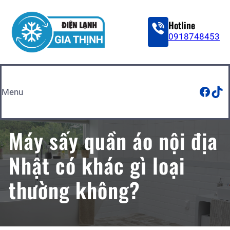
Skip
to
Hotline
content
0918748453
Face
Tik
Menu
Máy sấy quần áo nội địa
Nhật có khác gì loại
thường không?