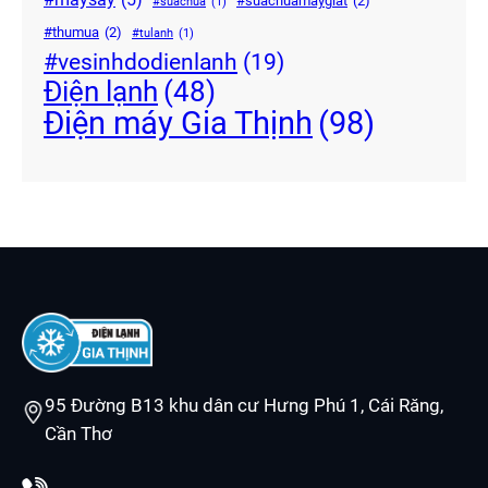
#suachuamaygiat
(2)
#suachua
(1)
#thumua
(2)
#tulanh
(1)
#vesinhdodienlanh
(19)
Điện lạnh
(48)
Điện máy Gia Thịnh
(98)
95 Đường B13 khu dân cư Hưng Phú 1, Cái Răng,
Cần Thơ