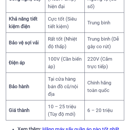
hiện đại
số)
Khả năng tiết
Cực tốt (Siêu
Trung bình
kiệm điện
tiết kiệm)
Rất tốt (Nhiệt
Trung bình (Dễ
Bảo vệ sợi vải
độ thấp)
gây co rút)
100V (Cần biến
220V (Cắm
Điện áp
áp)
trực tiếp)
Tại cửa hàng
Chính hãng
Bảo hành
bán đồ cũ/nội
toàn quốc
địa
10 – 25 triệu
Giá thành
6 – 20 triệu
(Tùy độ mới)
Xem thêm:
Hãng máy sấy quần áo nào tốt nhất