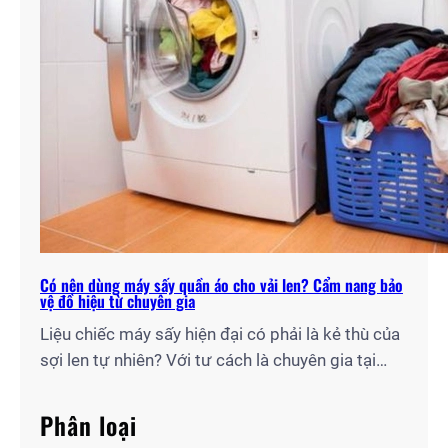
Có nên dùng máy sấy quần áo cho vải len? Cẩm nang bảo
vệ đồ hiệu từ chuyên gia
Liệu chiếc máy sấy hiện đại có phải là kẻ thù của
sợi len tự nhiên? Với tư cách là chuyên gia tại
Điện Lạnh Gia Thịnh, tôi sẽ giúp bạn giải mã câu
hỏi: “Có nên dùng máy sấy quần áo cho vải len
Phân loại
hay không?” và chia sẻ quy trình sấy chuẩn kỹ…