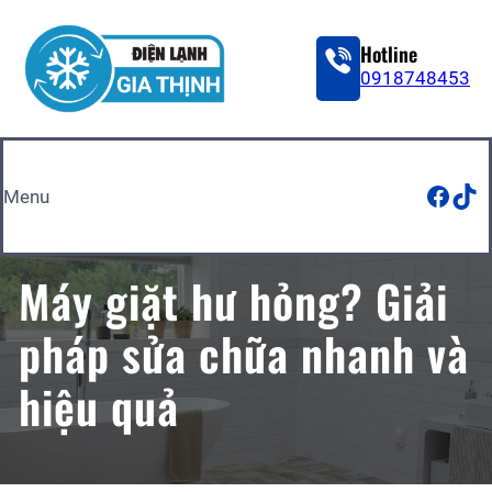
Skip
to
Hotline
content
0918748453
Face
Tik
Menu
Máy giặt hư hỏng? Giải
pháp sửa chữa nhanh và
hiệu quả