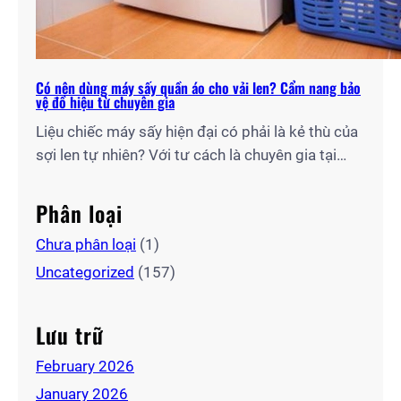
Có nên dùng máy sấy quần áo cho vải len? Cẩm nang bảo
vệ đồ hiệu từ chuyên gia
Liệu chiếc máy sấy hiện đại có phải là kẻ thù của
sợi len tự nhiên? Với tư cách là chuyên gia tại
Điện Lạnh Gia Thịnh, tôi sẽ giúp bạn giải mã câu
hỏi: “Có nên dùng máy sấy quần áo cho vải len
Phân loại
hay không?” và chia sẻ quy trình sấy chuẩn kỹ…
Chưa phân loại
(1)
Uncategorized
(157)
Lưu trữ
February 2026
January 2026