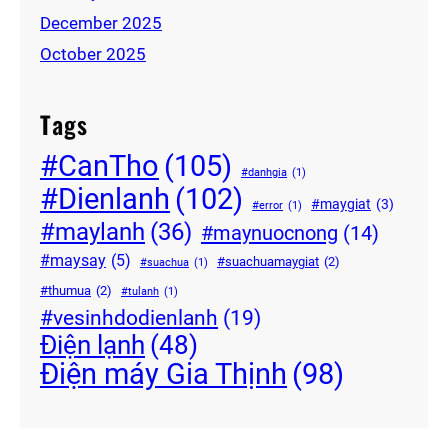
December 2025
October 2025
Tags
#CanTho
(105)
#danhgia
(1)
#Dienlanh
(102)
#maygiat
(3)
#error
(1)
#maylanh
(36)
#maynuocnong
(14)
#maysay
(5)
#suachuamaygiat
(2)
#suachua
(1)
#thumua
(2)
#tulanh
(1)
#vesinhdodienlanh
(19)
Điện lạnh
(48)
Điện máy Gia Thịnh
(98)