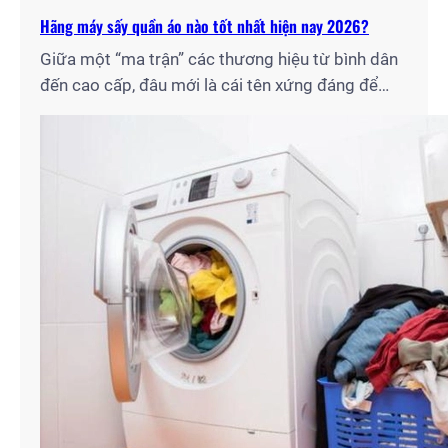
Hãng máy sấy quần áo nào tốt nhất hiện nay 2026?
Giữa một “ma trận” các thương hiệu từ bình dân
đến cao cấp, đâu mới là cái tên xứng đáng để
bạn xuống tiền? Với tư cách là chuyên gia lâu
năm tại Điện Lạnh Gia Thịnh, tôi đã trực tiếp lắp
đặt và bảo trì hàng nghìn chiếc máy sấy cho bà
con tại…