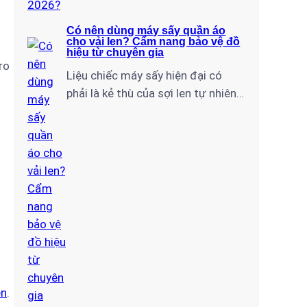
Có nên dùng máy sấy quần áo
cho vải len? Cẩm nang bảo vệ đồ
hiệu từ chuyên gia
ro
Liệu chiếc máy sấy hiện đại có
phải là kẻ thù của sợi len tự nhiên?
Với tư cách là chuyên gia tại Điện
Lạnh Gia Thịnh, tôi sẽ giúp bạn giải
mã câu hỏi: “Có nên dùng máy sấy
quần áo cho vải len hay không?” và
chia sẻ quy trình sấy chuẩn kỹ…
ện
.