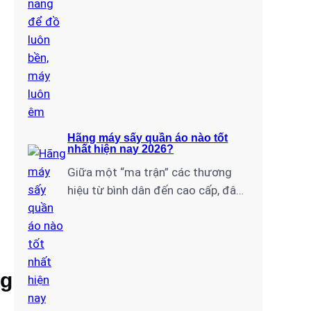
Hãng máy sấy quần áo nào tốt
nhất hiện nay 2026?
Giữa một “ma trận” các thương
hiệu từ bình dân đến cao cấp, đâu
mới là cái tên xứng đáng để bạn
xuống tiền? Với tư cách là chuyên
gia lâu năm tại Điện Lạnh Gia
Thịnh, tôi đã trực tiếp lắp đặt và
ng
bảo trì hàng nghìn chiếc máy sấy
cho bà con tại…