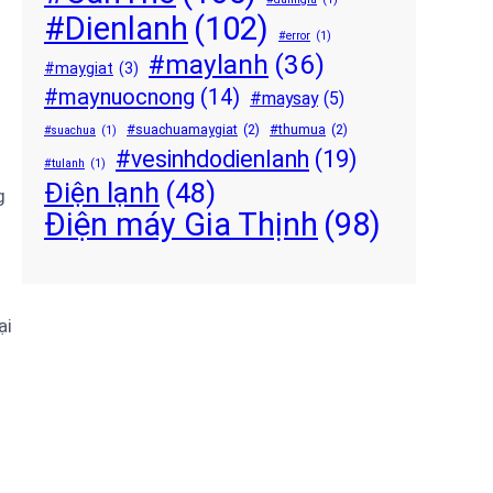
#Dienlanh
(102)
#error
(1)
#maylanh
(36)
#maygiat
(3)
#maynuocnong
(14)
#maysay
(5)
#suachuamaygiat
(2)
#thumua
(2)
#suachua
(1)
#vesinhdodienlanh
(19)
#tulanh
(1)
Điện lạnh
(48)
g
Điện máy Gia Thịnh
(98)
ại