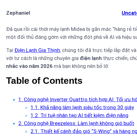
Zephaniel
Uncat
Đã qua rồi cái thời máy lạnh Midea bị gắn mác “hàng rẻ t
một đối thủ đáng gờm với những đột phá về AI và hiệu s
Tại
Điện Lạnh Gia Thịnh
, chúng tôi đã trực tiếp lắp đặt 
với tư cách là những chuyên gia
điện lạnh
thực chiến, chú
nhắc vào năm 2026
mà bạn không nên bỏ lỡ.
Table of Contents
1. Công nghệ Inverter Quattro tích hợp AI: Tối ưu 
1.1. Khả năng làm lạnh siêu tốc trong 30 giây
1.2. Trí tuệ nhân tạo AI tiết kiệm điện năng
2. Công nghệ Breezeless: Làm lạnh không gió buốt
2.1. Thiết kế cánh đảo gió “S-Wing” và hàng n