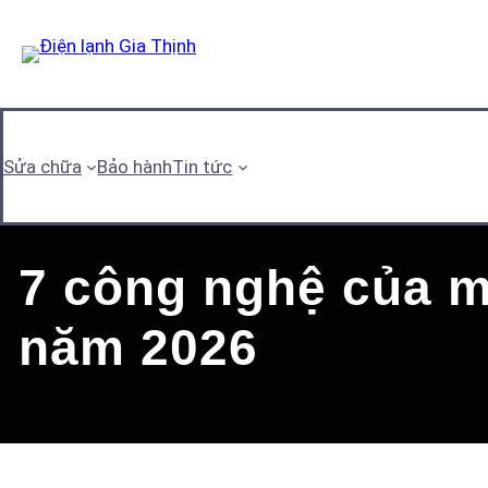
Skip
to
content
Sửa chữa
Bảo hành
Tin tức
7 công nghệ của m
năm 2026