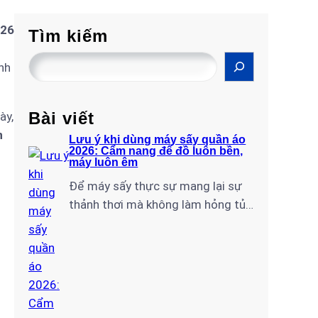
026
Tìm kiếm
S
nh
e
a
r
Bài viết
ày,
c
n
Lưu ý khi dùng máy sấy quần áo
2026: Cẩm nang để đồ luôn bền,
h
máy luôn êm
Để máy sấy thực sự mang lại sự
thảnh thơi mà không làm hỏng tủ
đồ đắt giá hay ngốn hàng triệu
đồng tiền điện mỗi tháng, bạn cần
nắm rõ những quy tắc vận hành
chuẩn chuyên gia. Với tư cách là
đội ngũ kỹ thuật lâu năm tại Điện
Lạnh Gia Thịnh, tôi…