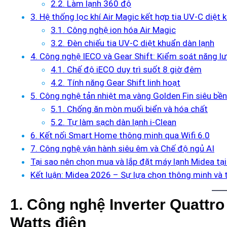
2.2. Làm lạnh 360 độ
3. Hệ thống lọc khí Air Magic kết hợp tia UV-C diệt 
3.1. Công nghệ ion hóa Air Magic
3.2. Đèn chiếu tia UV-C diệt khuẩn dàn lạnh
4. Công nghệ IECO và Gear Shift: Kiểm soát năng 
4.1. Chế độ iECO duy trì suốt 8 giờ đêm
4.2. Tính năng Gear Shift linh hoạt
5. Công nghệ tản nhiệt mạ vàng Golden Fin siêu bền
5.1. Chống ăn mòn muối biển và hóa chất
5.2. Tự làm sạch dàn lạnh i-Clean
6. Kết nối Smart Home thông minh qua Wifi 6.0
7. Công nghệ vận hành siêu êm và Chế độ ngủ AI
Tại sao nên chọn mua và lắp đặt máy lạnh Midea tạ
Kết luận: Midea 2026 – Sự lựa chọn thông minh và
1. Công nghệ Inverter Quattro
Watts điện