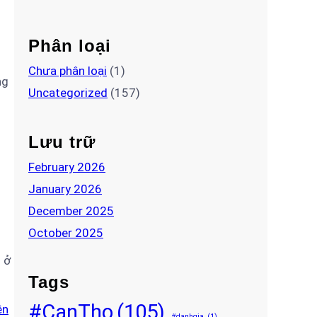
Phân loại
Chưa phân loại
(1)
ng
Uncategorized
(157)
Lưu trữ
February 2026
January 2026
December 2025
October 2025
 ở
Tags
#CanTho
(105)
ền
#danhgia
(1)